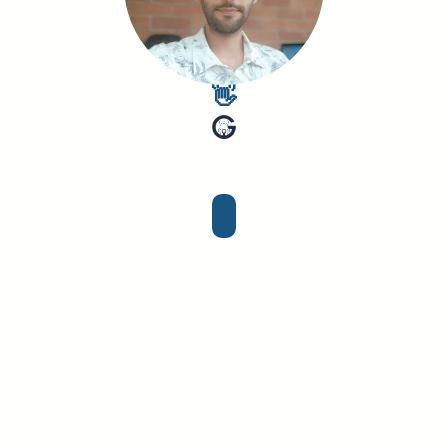
Hola👋 Soy Gustavo Adolfo Rodríguez Alonso